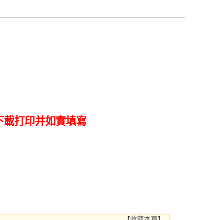
下載打印并如實填寫
【
收藏本頁
】