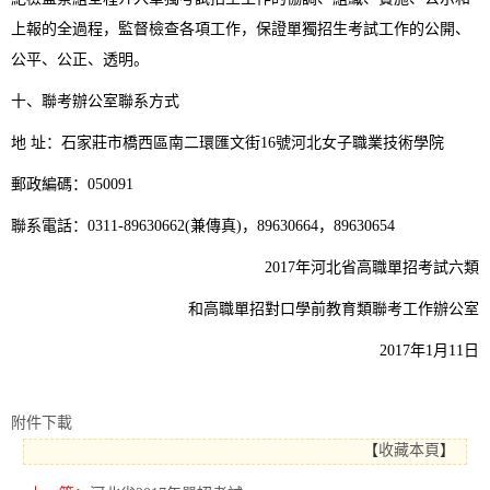
上報的全過程，監督檢查各項工作，保證單獨招生考試工作的公開、
公平、公正、透明。
十、聯考辦公室聯系方式
地 址：石家莊市橋西區南二環匯文街16號河北女子職業技術學院
郵政編碼：050091
聯系電話：0311-89630662(兼傳真)，89630664，89630654
2017年河北省高職單招考試六類
和高職單招對口學前教育類聯考工作辦公室
2017年1月11日
附件下載
【
收藏本頁
】