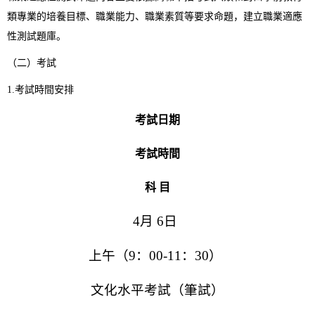
類專業的培養目標、職業能力、職業素質等要求命題，建立職業適應
性測試題庫。
（二）考試
1.考試時間安排
考試日期
考試時間
科
目
4
月
6
日
上午（
9
：
00-11
：
30
）
文化水平考試（筆試）