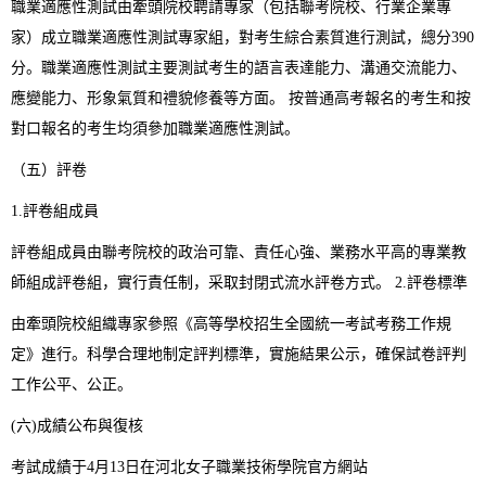
職業適應性測試由牽頭院校聘請專家（包括聯考院校、行業企業專
家）成立職業適應性測試專家組，對考生綜合素質進行測試，總分390
分。職業適應性測試主要測試考生的語言表達能力、溝通交流能力、
應變能力、形象氣質和禮貌修養等方面。 按普通高考報名的考生和按
對口報名的考生均須參加職業適應性測試。
（五）評卷
1.評卷組成員
評卷組成員由聯考院校的政治可靠、責任心強、業務水平高的專業教
師組成評卷組，實行責任制，采取封閉式流水評卷方式。 2.評卷標準
由牽頭院校組織專家參照《高等學校招生全國統一考試考務工作規
定》進行。科學合理地制定評判標準，實施結果公示，確保試卷評判
工作公平、公正。
(六)成績公布與復核
考試成績于4月13日在河北女子職業技術學院官方網站