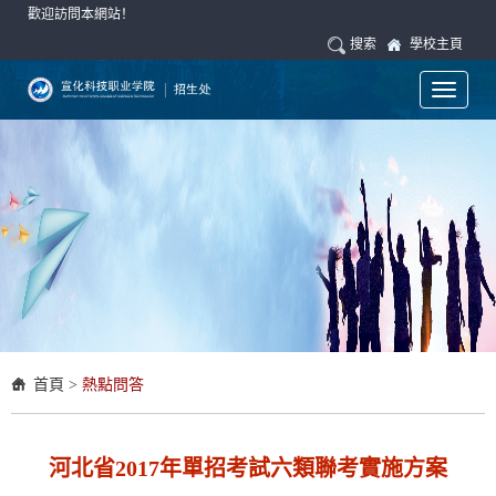
歡迎訪問本網站！
搜索
學校主頁
Toggle
navigati
首頁
>
熱點問答
河北省2017年單招考試六類聯考實施方案