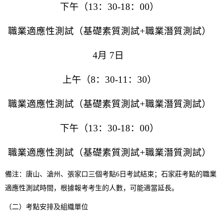
下午（
13
：
30-18
：
00
）
職業適應性測試
（基礎素質測試
+
職業潛質測試）
4
月
7
日
上午（
8
：
30-11
：
30
）
職業適應性測試
（基礎素質測試
+
職業潛質測試）
下午（
13
：
30-18
：
00
）
職業適應性測試（基礎素質測試
+
職業潛質測試）
備注：唐山、滄州、張家口三個考點6日考試結束；石家莊考點的職業
適應性測試時間，根據報考考生的人數，可能適當延長。
（二）考點安排及組織單位