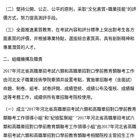
（二）堅持公開、公正、公平的原則，采取“文化素質+職業技能”的評
價方式，努力提高測評手段。
（三）全面推進素質教育，在考試內容和評分標準上突出對考生各方
面素質的評價，并根據專業特點，選拔綜合素質高、具有創新精神和
專業潛質的人才。
二、組織機構及職責
2017年河北省高職單招考試六類和高職單招對口學前教育類聯考工作
由河北女子職業技術學院牽頭并設置考點，實施單招聯考（含面試）
命題、制卷、組考、試卷評閱、成績登統、成績公布及復核、成績報
送等考務工作，成績供所有單招聯考院校使用。
（一）成立“2017年河北省高職單招考試六類和高職單招對口學前教育
類聯考工作領導小組”和“紀檢監察組” “2017年河北省高職單招考試六
類和高職單招對口學前教育類聯考工作領導小組”由2017年河北省高職
單招考試六類和高職單招對口學前教育類聯考相關院校主管招生工作