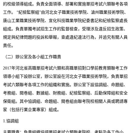
的校級領導組成。負責全面領導、部署和實施單招考試六類聯考各項
工作。 “紀檢監察組”由河北女子職業技術學院、滄州職業技術學院、
唐山工業職業技術學院、宣化科技職業學院紀委書記和紀檢監察處長
組成。負責單獨考試招生工作的監督檢查，受理涉及違反招生政策、
規定與紀律問題的投訴和舉報，查處違紀違法行為，并追究有關人員
責任。
（二）辦公室及各小組工作職責
2017年河北省高職單招考試六類和高職單招對口學前教育類聯考工作
領導小組下設辦公室，辦公室設在河北女子職業技術學院，負責單招
考試六類聯考各項工作的組織和實施。辦公室下設協調組、命題組、
考務組、閱卷組、數據組、財務組、紀檢監察組、后勤保障組和安全
保衛組。其中協調組、命題組、閱卷組由聯考院校相關人員或聘請專
家（包括行業企業專家）組成。
1.協調組
主要職責：負責組織協調單招考試六類聯考院校、考點及各工作小