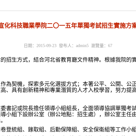
宣化科技職業學院二〇一五年單獨考試招生實施方
日期：2015-09-23 發布人：admin5 瀏覽量：
67
的招生方式，結合河北省教育廳文件精神。根據我院的實際
工作為契機，探索多元化選拔方式；本著公平、公開、公
質高、具有創新精神和專業潛質的人才入校學習，努力提
黨委書記或院長擔任領導小組組長，全面領導協調單獨考
領導小組下設辦公室（辦公地點：招生處），辦公室主任
崗。
閱卷登統組、錄取組、后勤保障組、安全保衛組等工作小