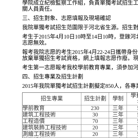
學院成立紀檢監察工作組，負責單獨考試招生
關人員責任。
三、招生對象、志愿填報及現場確認
我院單獨考試招生范圍限于河北省生源。招生對
考生于2015年4月10日10時至14日10時，
志愿無效。
報考我院志愿的考生2015年4月22-24日攜
放棄單獨招生考試資格，網上填報志愿作廢。
考生第一志愿報考我校學前教育專業，須參加
四、招生專業及招生計劃
2015年我院單獨考試招生計劃擬定850人，各
學
招生專業
招生計劃
學制
學前教育
230
三年
建筑工程技術
30
三年
工程造價
70
三年
建筑裝飾工程技術
20
三年
測繪工程技術
20
三年