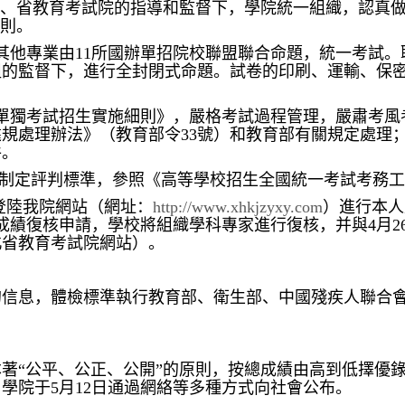
廳、省教育考試院的指導和監督下，學院統一組織，認真
原則。
其他專業由11所國辦單招院校聯盟聯合命題，統一考試
組的監督下，進行全封閉式命題。試卷的印刷、運輸、保
5年單獨考試招生實施細則》，嚴格考試過程管理，嚴肅考
規處理辦法》（教育部令33號）和教育部有關規定處理
件。
制定評判標準，參照《高等學校招生全國統一考試考務工
生可登陸我院網站（網址：
http://www.xhkjzyxy.com
）進行本人
前提出成績復核申請，學校將組織學科專家進行復核，并與4月2
北省教育考試院網站）。
的信息，體檢標準執行教育部、衛生部、中國殘疾人聯合
著“公平、公正、公開”的原則，按總成績由高到低擇優
學院于5月12日通過網絡等多種方式向社會公布。