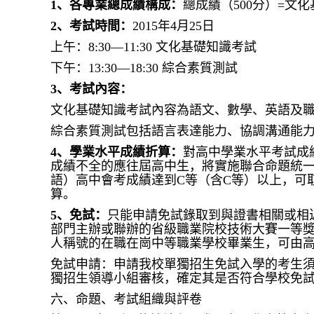
1
、各專業總成績構成：
總成績（500分）=文
2
、考試時間：
2015年4月25日
上午：8:30—11:30 文化基礎知識考試
下午：13:30—18:30 綜合素質測試
3
、考試內容：
文化基礎知識考試內容為語文、數學、英語及職
綜合素質測試包括語言表達能力、協調溝通能
4
、學業水平成績折算：
對高中學業水平考試成
成績不全的應往屆高中生，將實施聯合命題統
語）高中會考成績達到C等（含C等）以上，可取
算。
5
、免試：
只能申請免試錄取到與證書相關或相
部門主辦或聯辦的省級職業院校技術大賽一等
人稱號的在職在崗中等職業學校畢業生，可由
免試申請：申請我校單獨招生免試入學的考生
獨招生領導小組審核，確定其是否符合學校免
六、命題、考試組織與評卷