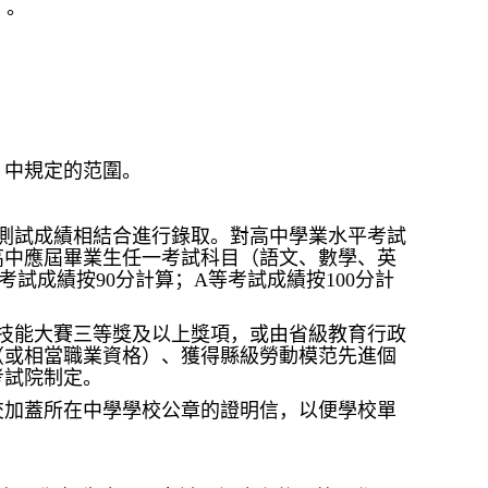
）。
》中規定的范圍。
測試成績相結合進行錄取。對高中學業水平考試
高中應屆畢業生任一考試科目（語文、數學、英
試成績按90分計算；A等考試成績按100分計
技能大賽三等獎及以上獎項，或由省級教育行政
（或相當職業資格）、獲得縣級勞動模范先進個
考試院制定。
交加蓋所在中學學校公章的證明信，以便學校單