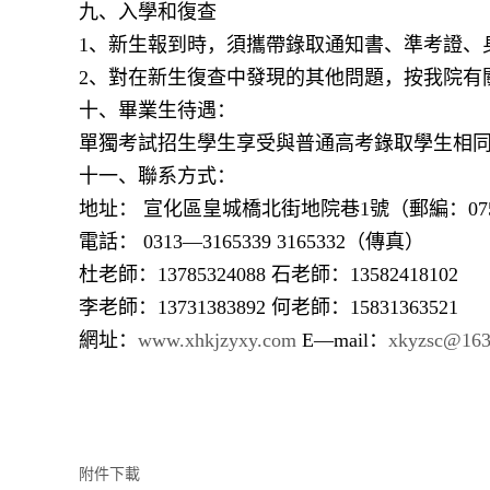
九、入學和復查
1、新生報到時，須攜帶錄取通知書、準考證、
2、對在新生復查中發現的其他問題，按我院有
十、畢業生待遇
：
單獨考試招生學生享受與普通高考錄取學生相
十一、聯系方式：
地址： 宣化區皇城橋北街地院巷1號（郵編：075
電話： 0313—3165339 3165332（傳真）
杜老師：13785324088 石老師：13582418102
李老師：13731383892 何老師：15831363521
網址：
www.xhkjzyxy.com
E—mail：
xkyzsc@163
附件下載