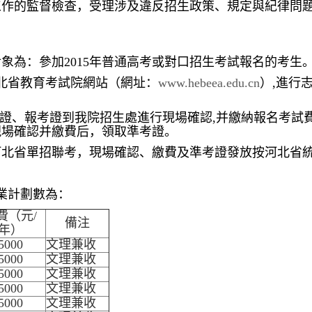
工作的監督檢查，受理涉及違反招生政策、規定與紀律問
象為：參加2015年普通高考或對口招生考試報名的考生
登錄河北省教育考試院網站（網址：
www.hebeea.edu.cn
）,進行
帶身份證、報考證到我院招生處進行現場確認,并繳納報名考
現場確認并繳費后，領取準考證。
河北省單招聯考，現場確認、繳費及準考證發放按河北省
專業計劃數為：
費（元/
備注
年）
5000
文理兼收
5000
文理兼收
5000
文理兼收
5000
文理兼收
5000
文理兼收