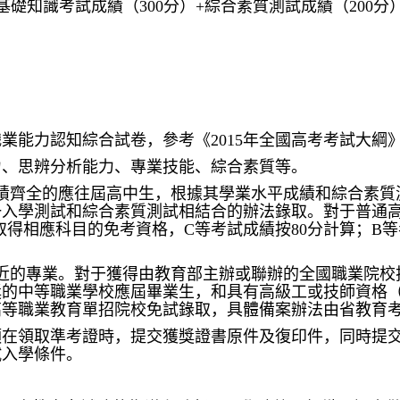
化基礎知識考試成績（300分）+綜合素質測試成績（200分
業能力認知綜合試卷，參考《2015年全國高考考試大綱
力、思辨分析能力、專業技能、綜合素質等。
績齊全的應往屆高中生，根據其學業水平成績和綜合素質
一入學測試和綜合素質測試相結合的辦法錄取。對于普通
得相應科目的免考資格，C等考試成績按80分計算；B等考
近的專業。對于獲得由教育部主辦或聯辦的全國職業院校
獎的中等職業學校應屆畢業生，和具有高級工或技師資格
高等職業教育單招院校免試錄取，具體備案辦法由省教育
須在領取準考證時，提交獲獎證書原件及復印件，同時提
試入學條件。