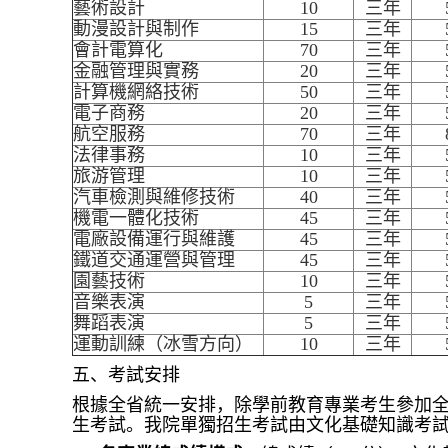
藝術設計
10
三年
動漫設計與制作
15
三年
會計電算化
70
三年
金融管理與實務
20
三年
計算機網絡技術
50
三年
電子商務
20
三年
航空服務
70
三年
法律事務
10
三年
旅游管理
10
三年
汽車檢測與維修技術
40
三年
機電一體化技術
45
三年
電廠設備運行與維護
45
三年
鐵道交通運營與管理
45
三年
園藝技術
10
三年
音樂表演
5
三年
舞蹈表演
5
三年
運動訓練（冰雪方向）
10
三年
五、考試安排
根據全省統一安排，除學前教育專業考生參加
生考試。我院單獨招生考試由文化基礎知識考