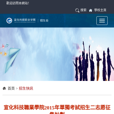
歡迎訪問本網站！
搜索
學校主頁
Toggle
navigati
首頁
>
招生快訊
宣化科技職業學院2015年單獨考試招生二志愿征